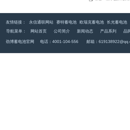
友情链接：
永信通联网站
赛特蓄电池
欧瑞克蓄电池
长光蓄电池
导航菜单：
网站首页
公司简介
新闻动态
产品系列
品
灯塔蓄电池
CSB蓄电池
三瑞蓄电池
MCA电源
Ourek蓄电池
劲博蓄电池官网 电话：4001-104-556 邮箱：619138922@qq.