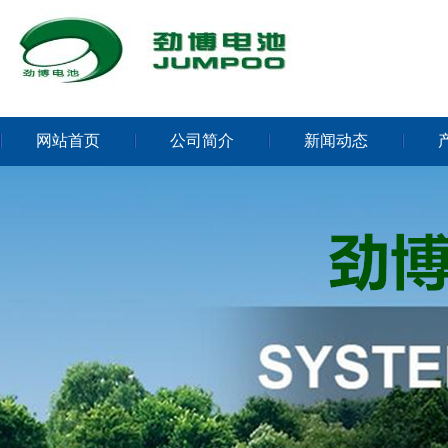
网站首页
公司简介
新闻动态