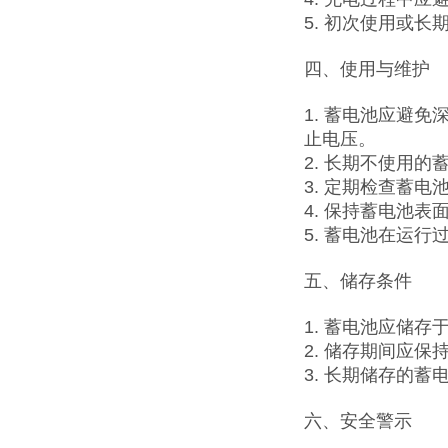
5. 初次使用或
四、使用与维护
1. 蓄电池应避
止电压。
2. 长期不使用
3. 定期检查蓄
4. 保持蓄电池
5. 蓄电池在运
五、储存条件
1. 蓄电池应储
2. 储存期间应
3. 长期储存的
六、安全警示