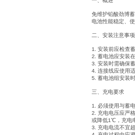
一、概述
免维护铅酸劲博蓄
电池性能稳定、使
二、安装注意事项
1. 安装前应检
2. 蓄电池应安
3. 安装时需确
4. 连接线应使
5. 蓄电池组安
三、充电要求
1. 必须使用与
2. 充电电压应严
或降低1℃，充电电
3. 充电电流不
4. 充电过程中