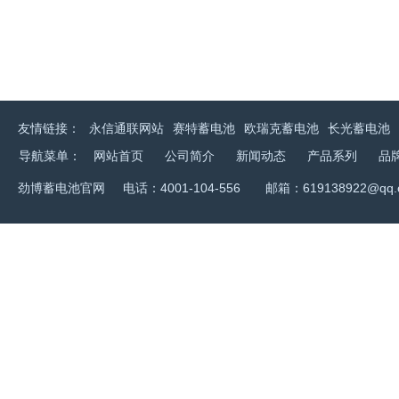
友情链接：
永信通联网站
赛特蓄电池
欧瑞克蓄电池
长光蓄电池
导航菜单：
网站首页
公司简介
新闻动态
产品系列
品
灯塔蓄电池
CSB蓄电池
三瑞蓄电池
MCA电源
Ourek蓄电池
劲博蓄电池官网 电话：4001-104-556 邮箱：619138922@qq.