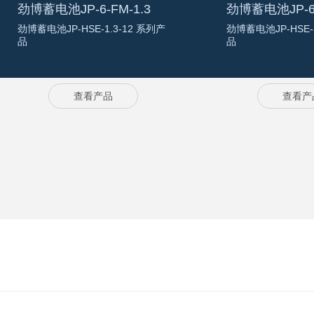
劲博蓄电池JP-6-
劲博蓄电池JP-6-FM-1.3
劲博蓄电池JP-HSE-3
劲博蓄电池JP-HSE-1.3-12 系列产
品
品
查看产
查看产品