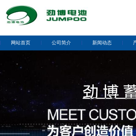
网站首页
公司简介
新闻动态