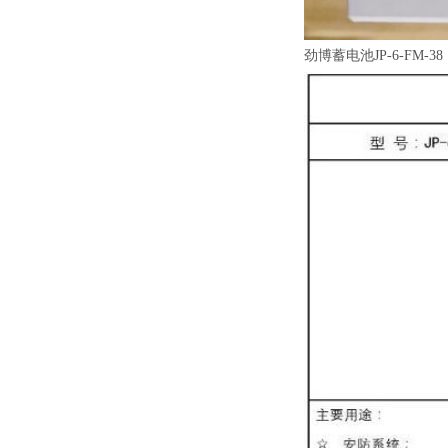
劲博蓄电池
JP-6-FM-38