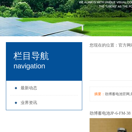
您现在的位置：
官方网
栏目导航
navigation
最新动态
摘要：
劲博蓄电池官网,
业界资讯
劲博蓄电池
JP-6-FM-38